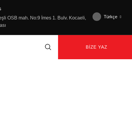
s
Türkçe
şli OSB mah. No:9 İmes 1. Bulv. Kocaeli,
ası
BIZE YAZ