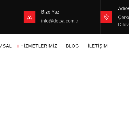
Adre
Bize Yaz
Çerke
info@detsa.com.tr
Dilov
MSAL
HIZMETLERIMIZ
BLOG
İLETIŞIM