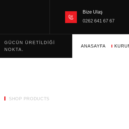
Bize Ulaş
0262 641 67 67
GÜCÜN ÜRETILDIĞI
ANASAYFA
KURU
NOKTA.
SHOP PRODUCTS
Trading