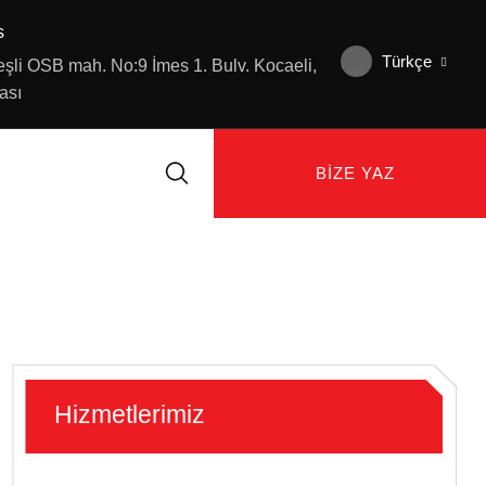
s
Türkçe
şli OSB mah. No:9 İmes 1. Bulv. Kocaeli,
ası
BIZE YAZ
Hizmetlerimiz