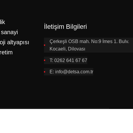
ik
İletişim Bilgileri
 sanayi
oji altyapısı
Çerkeşli OSB mah. No:9 İmes 1. Bulv.
Kocaeli, Dilovası
retim
T: 0262 641 67 67
E: info@detsa.com.tr
lemeler ve duyurular için tıkla