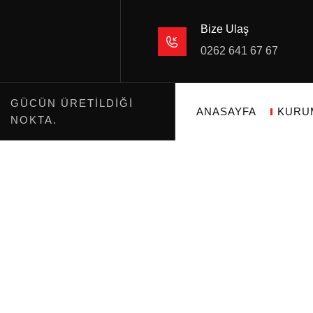
Bize Ulaş
0262 641 67 67
GÜCÜN ÜRETILDIĞI
ANASAYFA
KURU
NOKTA.