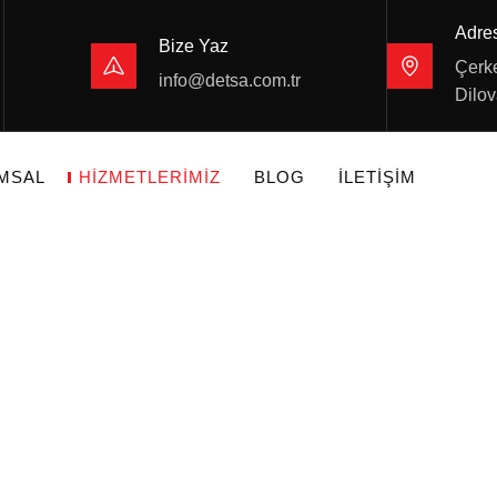
Adre
Bize Yaz
Çerke
info@detsa.com.tr
Dilov
MSAL
HIZMETLERIMIZ
BLOG
İLETIŞIM