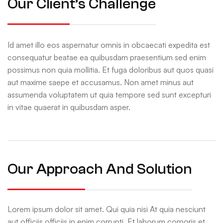
Our Client’s Challenge
Id amet illo eos aspernatur omnis in obcaecati expedita est
consequatur beatae ea quibusdam praesentium sed enim
possimus non quia mollitia. Et fuga doloribus aut quos quasi
aut maxime saepe et accusamus. Non amet minus aut
assumenda voluptatem ut quia tempore sed sunt excepturi
in vitae quaerat in quibusdam asper.
Our Approach And Solution
Lorem ipsum dolor sit amet. Qui quia nisi At quia nesciunt
aut officiis officiis in enim corrupti. Et laborum corporis et